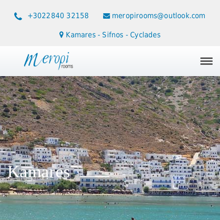
+3022840 32158
meropirooms@outlook.com
Kamares - Sifnos - Cyclades
Tog
navi
Kamares