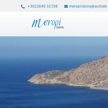
+3022840 32158
meropirooms@outlook