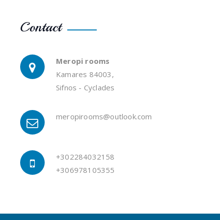
Contact
Meropi rooms
Kamares 84003,
Sifnos - Cyclades
meropirooms@outlook.com
+302284032158
+306978105355